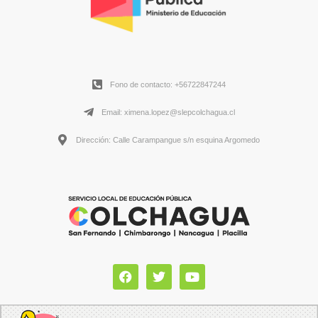
Fono de contacto: +56722847244
Email: ximena.lopez@slepcolchagua.cl
Dirección: Calle Carampangue s/n esquina Argomedo