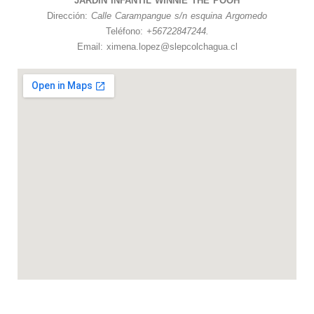
JARDIN INFANTIL WINNIE THE POOH
Dirección:
Calle Carampangue s/n esquina Argomedo
Teléfono:
+56722847244.
Email: ximena.lopez@slepcolchagua.cl