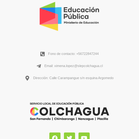
Fono de contacto: +56722847244
Email: ximena.lopez@slepcolchagua.cl
Dirección: Calle Carampangue s/n esquina Argomedo